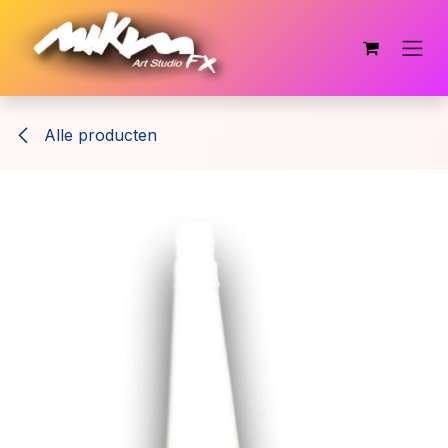
Overslaan naar inhoud
Alle producten