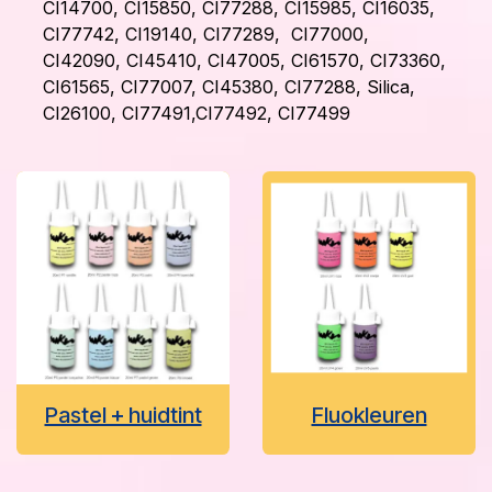
CI14700, CI15850, CI77288, CI15985, CI16035,
CI77742, CI19140, CI77289, CI77000,
CI42090, CI45410, CI47005, CI61570, CI73360,
CI61565, CI77007, CI45380, CI77288, Silica,
CI26100, CI77491,CI77492, CI77499
Pastel + huidtint
Fluokleuren