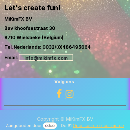
Let's create fun!
MiKimFX BV
Bavikhoofsestraat 30
8710 Wielsbeke (Belgium)
Tel. Nederlands: 0032/(0)486495664
Email:
info@mikimfx.com
Volg ons
Copyright © MiKimFX BV
Aangeboden door
- De #1
Open source e-commerce