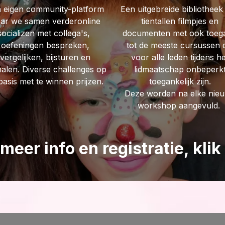
 eigen community-platform
Een uitgebreide bibliotheek
ar we samen verderonline
tientallen filmpjes en
socializen met collega's,
documenten met ook toeg
oefeningen bespreken,
tot de meeste cursussen 
vergelijken, bijsturen en
voor alle leden tijdens h
alen. Diverse challenges op
lidmaatschap onbeperk
basis met te winnen prijzen.
toegankelijk zijn.
Deze worden na elke nie
workshop aangevuld.
meer info en registratie, klik