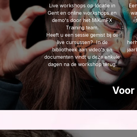
Live workshops op locatie in
Een
Gent en online workshops en
wa
demo's door het MiKimFX
Training team.
Heeft u een sessie gemist bij de
live cursussen? In de
herh
bibliotheek aan video's en
jaar
documenten vindt u deze enkele
dagen na de workshop terug.
Voor 