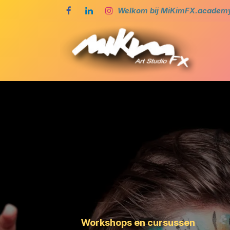
Overslaan naar inhoud
Welkom bij MiKimFX.academy,
Ho
Workshops en cursussen