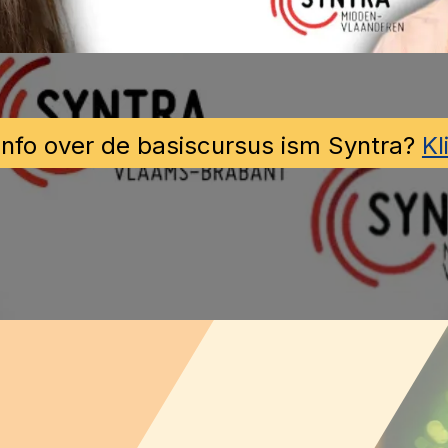
info over de basiscursus ism Syntra?
Kl