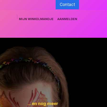
Contact
MIJN WINKELMANDJE
AANMELDEN
munity
Training team
Grimeshop.be
... en nog meer