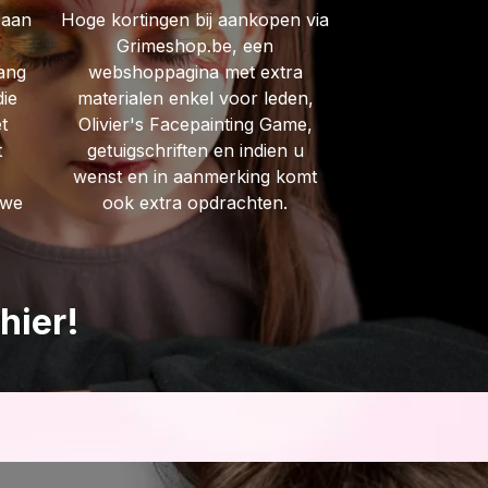
 aan
Hoge kortingen bij aankopen via
Grimeshop.be, een
ang
webshoppagina met extra
die
materialen enkel voor leden,
et
Olivier's Facepainting Game,
t
getuigschriften en indien u
wenst en in aanmerking komt
uwe
ook extra opdrachten.
 hier!