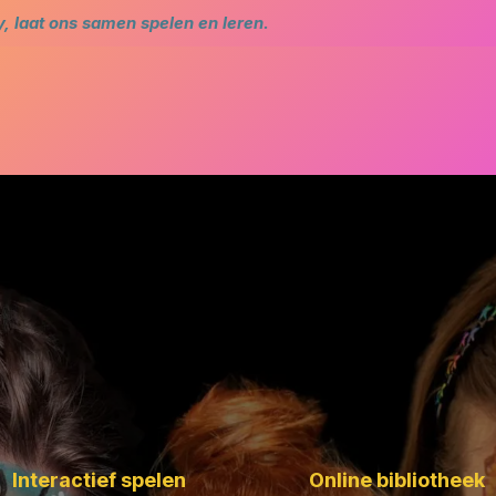
 laat ons samen spelen en leren.
me
Agenda
Star Academy
Bibliotheek en com
Interactief spelen
Online bibliotheek