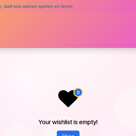
 laat ons samen spelen en leren.
me
Agenda
Star Academy
Bibliotheek en com
Your wishlist is empty!