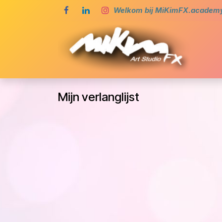
Overslaan naar inhoud
Welkom bij MiKimFX.academy,
Ho
Mijn verlanglijst