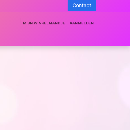
Contact
MIJN WINKELMANDJE
AANMELDEN
munity
Training team
Grimeshop.be