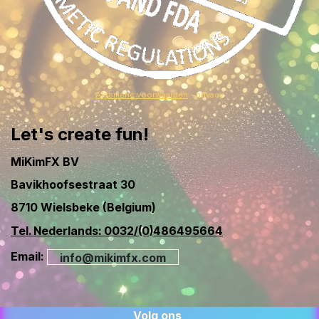
Algemene voorwaarden
- privacy
Let's create fun!
MiKimFX BV
Bavikhoofsestraat 30
8710 Wielsbeke (Belgium)
Tel. Nederlands: 0032/(0)486495664
Email:
info@mikimfx.com
Volg ons