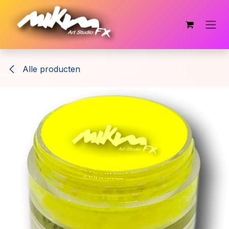
Overslaan naar inhoud
Alle producten