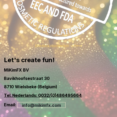
Algemene voorwaarden
- privacy
Let's create fun!
MiKimFX BV
Bavikhoofsestraat 30
8710 Wielsbeke (Belgium)
Tel. Nederlands: 0032/(0)486495664
Email:
info@mikimfx.com