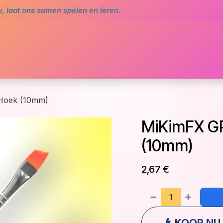
 laat ons samen spelen en leren.
me
Agenda
Star Academy
Bibliotheek en com
Hoek (10mm)
MiKimFX G
(10mm)
2,67
€
KOOP NU