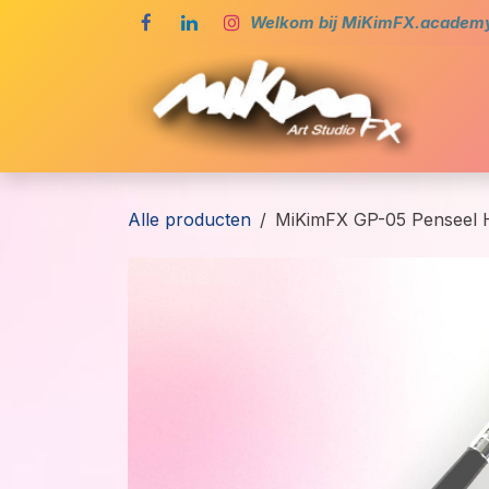
Overslaan naar inhoud
Welkom bij MiKimFX.academy,
Ho
Alle producten
MiKimFX GP-05 Penseel 