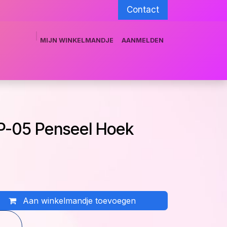
Contact
MIJN WINKELMANDJE
AANMELDEN
munity
Training team
Grimeshop.be
P-05 Penseel Hoek
Aan winkelmandje toevoegen