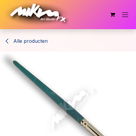
Overslaan naar inhoud
Alle producten