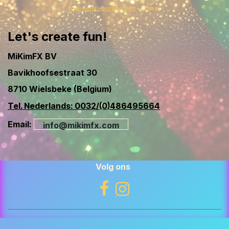
Algemene voorwaarden
- privacy
Let's create fun!
MiKimFX BV
Bavikhoofsestraat 30
8710 Wielsbeke (Belgium)
Tel. Nederlands: 0032/(0)486495664
Email:
info@mikimfx.com
Volg ons