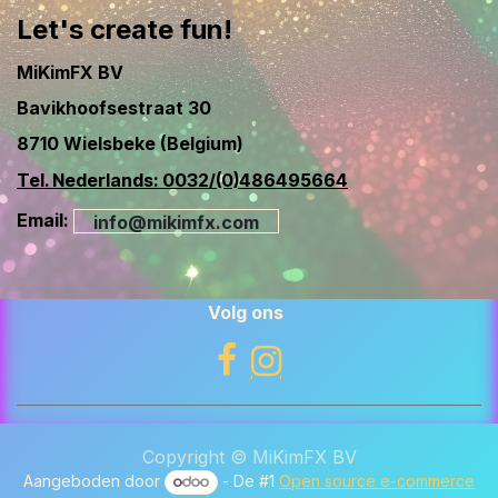
Let's create fun!
MiKimFX BV
Bavikhoofsestraat 30
8710 Wielsbeke (Belgium)
Tel. Nederlands: 0032/(0)486495664
Email:
info@mikimfx.com
Volg ons
Copyright © MiKimFX BV
Aangeboden door
- De #1
Open source e-commerce