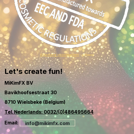
Algemene voorwaarden
- privacy
Let's create fun!
MiKimFX BV
Bavikhoofsestraat 30
8710 Wielsbeke (Belgium)
Tel. Nederlands: 0032/(0)486495664
Email:
info@mikimfx.com