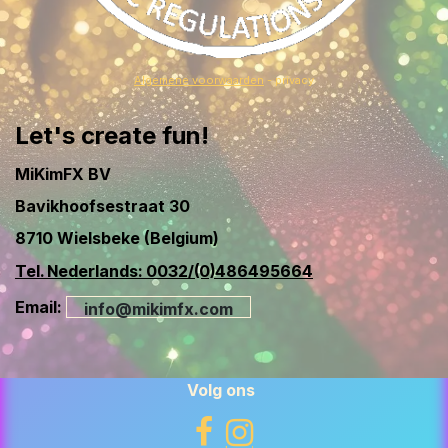
Algemene voorwaarden
- privacy
Let's create fun!
MiKimFX BV
Bavikhoofsestraat 30
8710 Wielsbeke (Belgium)
Tel. Nederlands: 0032/(0)486495664
Email:
info@mikimfx.com
Volg ons