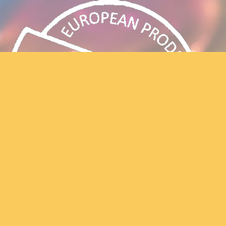
Algemene voorwaarden
- privacy
Let's create fun!