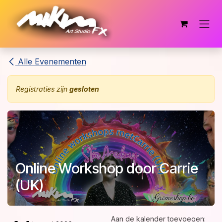
Overslaan naar inhoud
Alle Evenementen
Registraties zijn
gesloten
Online Workshop door Carrie
(UK)
Aan de kalender toevoegen: