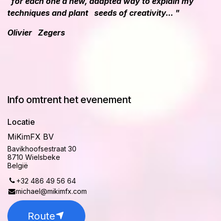
for each one a new, adapted way to explain my
techniques and plant seeds of creativity... "
Olivier Zegers
Info omtrent het evenement
Locatie
MiKimFX BV
Bavikhoofsestraat 30
8710 Wielsbeke
België
+32 486 49 56 64
michael@mikimfx.com
Route