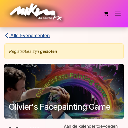
Overslaan naar inhoud
Alle Evenementen
Registraties zijn
gesloten
Olivier's Facepainting Game
Aan de kalender toevoegen: