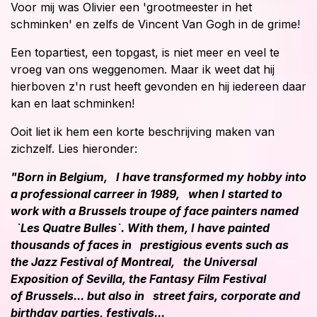
Voor mij was Olivier een 'grootmeester in het
schminken' en zelfs de Vincent Van Gogh in de grime!
Een topartiest, een topgast, is niet meer en veel te
vroeg van ons weggenomen. Maar ik weet dat hij
hierboven z'n rust heeft gevonden en hij iedereen daar
kan en laat schminken!
Ooit liet ik hem een korte beschrijving maken van
zichzelf. Lies hieronder:
"Born in Belgium, I have transformed my hobby into
a professional carreer in 1989, when I started to
work with a Brussels troupe of face painters named
`Les Quatre Bulles`. With them, I have painted
thousands of faces in prestigious events such as
the Jazz Festival of Montreal, the Universal
Exposition of Sevilla, the Fantasy Film Festival
of Brussels... but also in street fairs, corporate and
birthday parties, festivals...