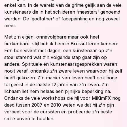
enkel kan. In de wereld van de grime gelijk aan de vele
kunstenaars die in het schilderen 'meesters' genoemd
werden. De 'godfather' of facepainting en nog zoveel
meer.
Met z'n eigen, onnavolgbare maar ook heel
herkenbare, stijl heb ik hem in Brussel leren kennen.
Een bon vivant met dagen, een kunstenaar op z'n
stoel starend wat z'n volgende stap gaat zijn op
andere. Spirituele en kunstenaarsgesprekken waren
nooit veraf, ondanks z'n zware leven waarvoor hij zelf
heeft gekozen. Z'n manier van leven heeft ook hoge
tol geëist in de laatste 12 jaren van z'n leven. Z'n
lichaam liet hem helaas een pijnlijke beperking na.
Ondanks de vele workshops die hij voor MiKimFX nog
deed tussen 2007 en 2010 weten we dat hij z'n pijn
verbeet voor de cursisten en probeerde z'n beste
smile boven te houden.