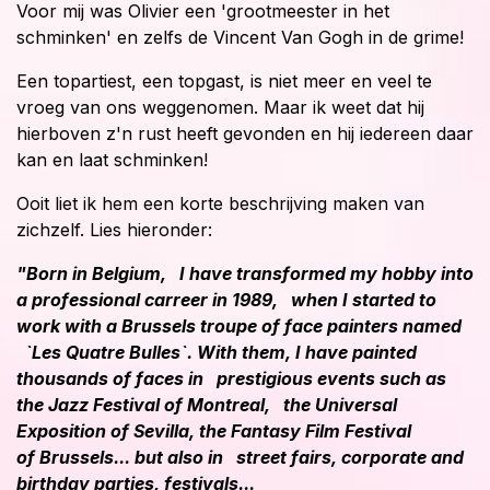
Voor mij was Olivier een 'grootmeester in het
schminken' en zelfs de Vincent Van Gogh in de grime!
Een topartiest, een topgast, is niet meer en veel te
vroeg van ons weggenomen. Maar ik weet dat hij
hierboven z'n rust heeft gevonden en hij iedereen daar
kan en laat schminken!
Ooit liet ik hem een korte beschrijving maken van
zichzelf. Lies hieronder:
"Born in Belgium, I have transformed my hobby into
a professional carreer in 1989, when I started to
work with a Brussels troupe of face painters named
`Les Quatre Bulles`. With them, I have painted
thousands of faces in prestigious events such as
the Jazz Festival of Montreal, the Universal
Exposition of Sevilla, the Fantasy Film Festival
of Brussels... but also in street fairs, corporate and
birthday parties, festivals...