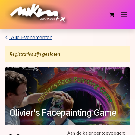
Overslaan naar inhoud
Alle Evenementen
Registraties zijn
gesloten
Olivier's Facepainting Game
Aan de kalender toevoegen: