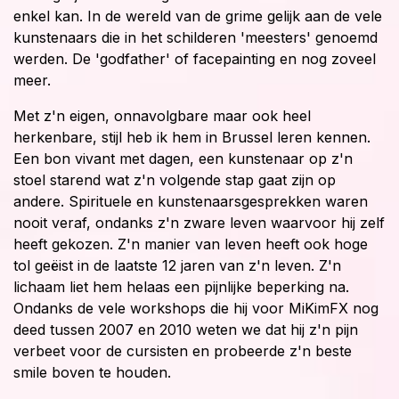
enkel kan. In de wereld van de grime gelijk aan de vele
kunstenaars die in het schilderen 'meesters' genoemd
werden. De 'godfather' of facepainting en nog zoveel
meer.
Met z'n eigen, onnavolgbare maar ook heel
herkenbare, stijl heb ik hem in Brussel leren kennen.
Een bon vivant met dagen, een kunstenaar op z'n
stoel starend wat z'n volgende stap gaat zijn op
andere. Spirituele en kunstenaarsgesprekken waren
nooit veraf, ondanks z'n zware leven waarvoor hij zelf
heeft gekozen. Z'n manier van leven heeft ook hoge
tol geëist in de laatste 12 jaren van z'n leven. Z'n
lichaam liet hem helaas een pijnlijke beperking na.
Ondanks de vele workshops die hij voor MiKimFX nog
deed tussen 2007 en 2010 weten we dat hij z'n pijn
verbeet voor de cursisten en probeerde z'n beste
smile boven te houden.