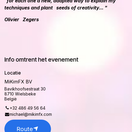
for each one a new, adapted way to explain my
techniques and plant seeds of creativity... "
Olivier Zegers
Info omtrent het evenement
Locatie
MiKimFX BV
Bavikhoofsestraat 30
8710 Wielsbeke
België
+32 486 49 56 64
michael@mikimfx.com
Route