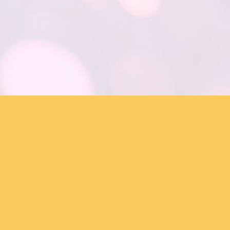
Let's create fun!
MiKimFX BV
Bavikhoofsestraat 30
8710 Wielsbeke (Belgium)
Tel. Nederlands: 0032/(0)486495664
Email: