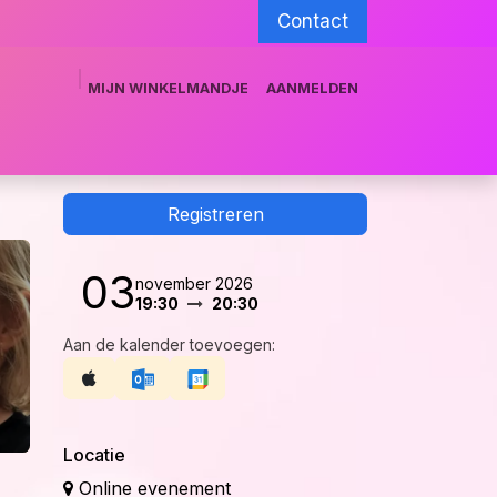
Contact
MIJN WINKELMANDJE
AANMELDEN
munity
Training team
Grimeshop.be
Registreren
03
november 2026
19:30
20:30
Aan de kalender toevoegen:
Locatie
Online evenement