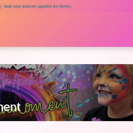
 laat ons samen spelen en leren.
me
Agenda
Star Academy
Bibliotheek en com
ment