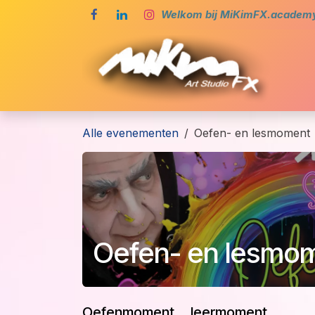
Overslaan naar inhoud
Welkom bij MiKimFX.academy,
Ho
Alle evenementen
Oefen- en lesmoment
Oefen- en lesmo
Oefenmoment ... leermoment