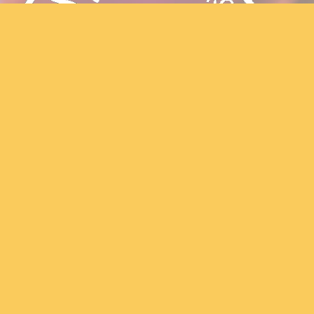
Algemene voorwaarden
- privacy
Let's create fun!
MiKimFX BV
Bavikhoofsestraat 30