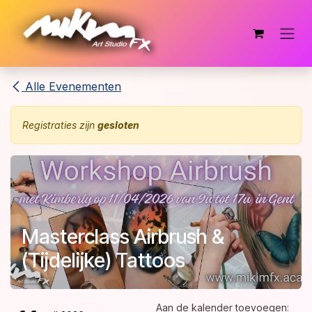
Overslaan naar inhoud
Alle Evenementen
Registraties zijn
gesloten
Masterclass Airbrush &
(Tijdelijke) Tattoos
Aan de kalender toevoegen: